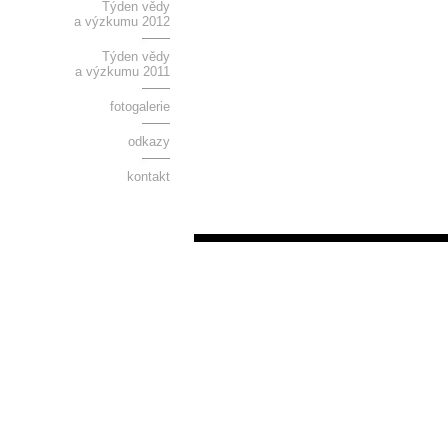
Týden vědy
a výzkumu 2012
Týden vědy
a výzkumu 2011
fotogalerie
odkazy
kontakt