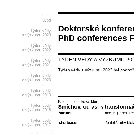
úvod
Doktorské konfere
Týden vědy
a výzkumu 2023
PhD conferences 
Týden vědy
a výzkumu 2022
TÝDEN VĚDY A VÝZKUMU 20
Týden vědy
a výzkumu 2021
Týden vědy a výzkumu 2023 byl podpoř
Týden vědy
a výzkumu 2020
Týden vědy
a výzkumu 2019
Kateřina Tobišková, Mgr.
Týden vědy
Smíchov, od vsi k transform
a výzkumu 2018
školitel
doc. Ing. arch. Ir
Týden vědy
shortpaper
./patek/druhy-blo
a výzkumu 2017