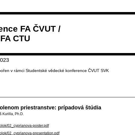
ence FA ČVUT /
 FA CTU
023
pořen v rámci Studentské vědecké konference ČVUT SVK
olenom priestranstve: prípadová štúdia
š Kurilla, Ph.D.
-blok/02_cyprianova-poster.pdf
y-blok/02_cyprianova-presentation.pdf