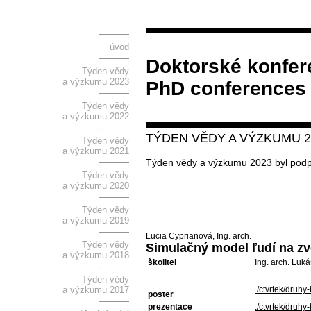
úvod
Doktorské konfer
Týden vědy
a výzkumu 2023
PhD conferences
Týden vědy
a výzkumu 2022
TÝDEN VĚDY A VÝZKUMU 2
Týden vědy
a výzkumu 2021
Týden vědy a výzkumu 2023 byl pod
Týden vědy
a výzkumu 2020
Týden vědy
a výzkumu 2019
Lucia Cyprianová, Ing. arch.
Týden vědy
Simulačný model ľudí na zv
a výzkumu 2018
školitel
Ing. arch. Luká
Týden vědy
a výzkumu 2017
./ctvrtek/druhy
poster
prezentace
./ctvrtek/druh